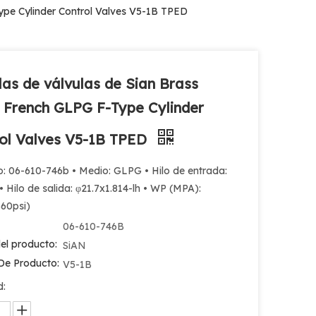
ype Cylinder Control Valves V5-1B TPED
las de válvulas de Sian Brass
 French GLPG F-Type Cylinder
ol Valves V5-1B TPED
o: 06-610-746b • Medio: GLPG • Hilo de entrada:
• Hilo de salida: φ21.7x1.814-lh • WP (MPA):
360psi)
06-610-746B
el producto:
SiAN
De Producto:
V5-1B
d: