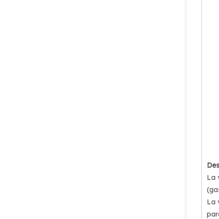
Válvula de gas licuado de petróleo V12-004-(17E) 10# Válvula de cilindro LPG con volante ergonómico
PV05-V4-01 Volante ergonómico Válvula de cilindro de gas LPG
Des
La 
(ga
La 
par