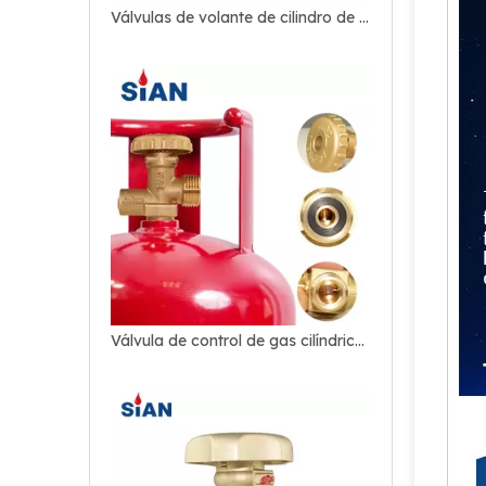
Válvulas de volante de cilindro de Cilindro de Sian V8 18T Válvulas de gas de entrada 18T TPED certificado
Válvula de control de gas cilíndrico de gaseado de latón lpg f-type f-type pv05