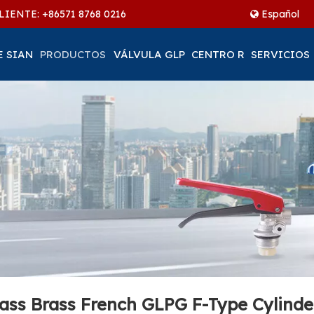
LIENTE: +86
571 8768 0216
Español
E SIAN
PRODUCTOS
VÁLVULA GLP
CENTRO R
SERVICIOS
rass Brass French GLPG F-Type Cylinde