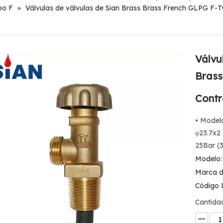
po F
»
Válvulas de válvulas de Sian Brass Brass French GLPG F-T
Válvu
Brass
Contr
• Model
φ23.7x2 
25Bar (
Modelo:
Marca d
Código 
Cantida