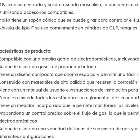
1B tiene una entrada y salida roscada masculina, lo que permite co
 utilizando accesorios compatibles.
bién tiene un tapón cónico que se puede girar para controlar el fl
válvula de tipo F se usa comúnmente en cilindros de GLP, tanques 
acteristicas de producto:
Compatible con una amplia gama de electrodomésticos, incluyendo e
Se puede usar con gases de propano y butano
Tiene un diseño compacto que ahorra espacio y permite una fácil i
Construido con materiales de alta calidad que resisten la corrosión
Viene con un manual de usuario e instrucciones de instalación para
Cumple o excede todos los estándares y reglamentos de seguridad
Tiene un medidor incorporado que le permite monitorear los niveles
Proporciona un control preciso sobre el flujo de gas, lo que le perm
electrodomésticos
Se puede usar con una variedad de líneas de suministro de gas y ac
diferentes configuraciones.