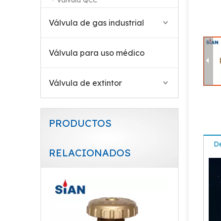
Válvula QCC
Fabricante de válvulas de Sian TPED aprobado V12-003 GLPG Cylinder F-Type 17e Válvulas
Válvula de gas industrial
Válvula para uso médico
Válvula de extintor
PRODUCTOS
De
RELACIONADOS
SIAN V5 GLPG F-Type Cylinder Válvulas de control de gas Certificación TPED para Europa