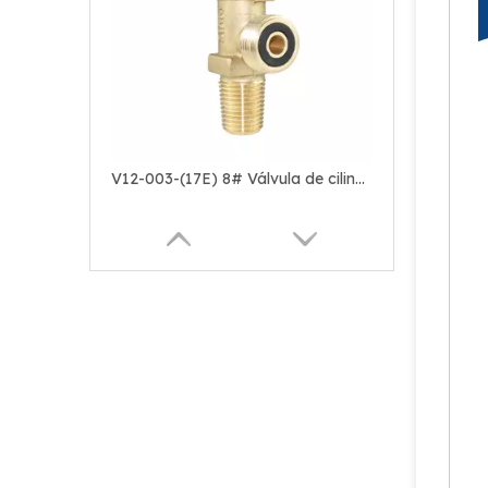
V12-003-(17E) 8# Válvula de cilindro de gas LPG con volante