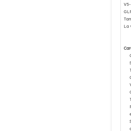
V5-
GLP
Tam
La 
Válvula de gas butano Sian Brand LPG V12-002-(25E) 11# Válvula con volante ergonómico
Car