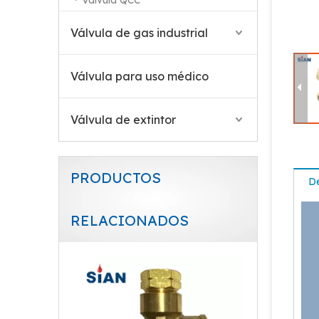
Válvula QCC
Válvula de gas industrial
Válvula para uso médico
Válvula de extintor
PRODUCTOS
De
RELACIONADOS
Válvula de GLP de seguridad de gas de la aleación de latón