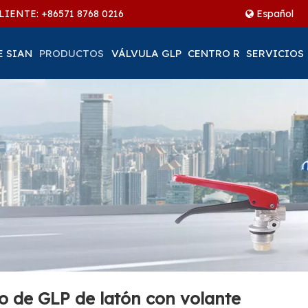
LIENTE: +86
571 8768 0216
Español
E SIAN
PRODUCTOS
VÁLVULA GLP
CENTRO R
SERVICIOS
ro de GLP de latón con volante