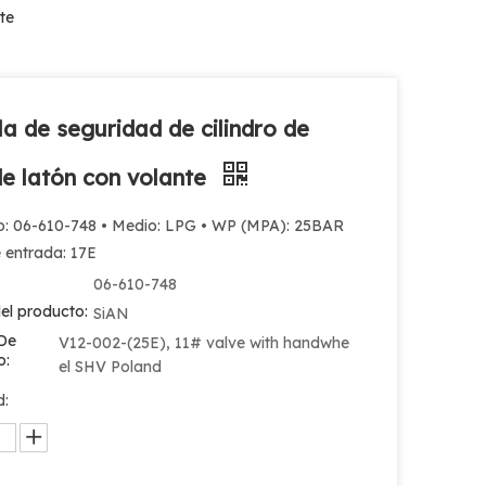
te
la de seguridad de cilindro de
e latón con volante
o: 06-610-748 • Medio: LPG • WP (MPA): 25BAR
e entrada: 17E
06-610-748
el producto:
SiAN
De
V12-002-(25E), 11# valve with handwhe
o:
el SHV Poland
d: