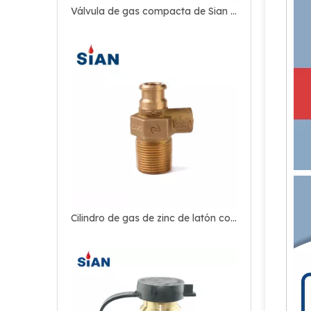
Válvula de gas compacta de Sian Safety LPG D16 para Filipinas
Cilindro de gas de zinc de latón compacto Válvula de GLP