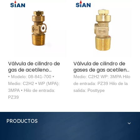
Válvula de cilindro de
Válvula de cilindro de
gas de acetileno
gases de gas acetileno
industrial Tipo de aguja
sian 3MPA latón C2H2
• Modelo: 08-841-700 •
Medio: C2H2 WP: 3MPA Hilo
C2H2 C2H2
válvula de control
Medio: C2H2 • WP (MPA):
de entrada: PZ39 Hilo de la
3MPA • Hilo de entrada:
salida: Posttype
PZ39
PRODUCTOS