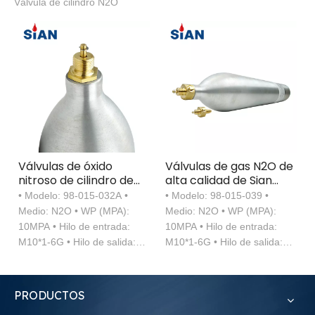
Válvula de cilindro N2O
Válvulas de óxido
Válvulas de gas N2O de
nitroso de cilindro de
alta calidad de Sian
gas médico de Sian
fábrica válvula de
• Modelo: 98-015-032A •
• Modelo: 98-015-039 •
Industrial N2O
cilindro de óxido nitroso
Medio: N2O • WP (MPA):
Medio: N2O • WP (MPA):
médico de fábrica
10MPA • Hilo de entrada:
10MPA • Hilo de entrada:
M10*1-6G • Hilo de salida:
M10*1-6G • Hilo de salida:
M11*1-6G • Dispositivo de
M11*1-6G • Dispositivo de
seguridad: N/A
seguridad: 20.5 ± 1.5MPA
PRODUCTOS