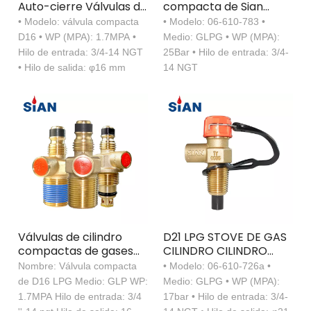
Auto-cierre Válvulas de
compacta de Sian
cocina para Filipinas
Safety LPG D16 para
• Modelo: válvula compacta
• Modelo: 06-610-783 •
para Filipinas
Filipinas
D16 • WP (MPA): 1.7MPA •
Medio: GLPG • WP (MPA):
Hilo de entrada: 3/4-14 NGT
25Bar • Hilo de entrada: 3/4-
• Hilo de salida: φ16 mm
14 NGT
Válvulas de cilindro
D21 LPG STOVE DE GAS
compactas de gases
CILINDRO CILINDRO
compactos de SIAN D16
Control de flujo Válvula
Nombre: Válvula compacta
• Modelo: 06-610-726a •
LPG 3/4 ''-14 NGT
de cierre
de D16 LPG Medio: GLP WP:
Medio: GLPG • WP (MPA):
Válvula de control de
1.7MPA Hilo de entrada: 3/4
17bar • Hilo de entrada: 3/4-
cocción del tanque de