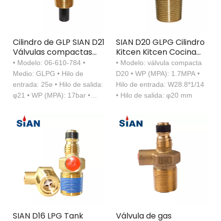
Cilindro de GLP SIAN D21
SIAN D20 GLPG Cilindro
Válvulas compactas
Kitcen Kitcen Cocina
autodenominadas 25e
Tanque de propano
• Modelo: 06-610-784 •
• Modelo: válvula compacta
Control de propano
Medio: GLPG • Hilo de
D20 • WP (MPA): 1.7MPA •
Válvula
entrada: 25e • Hilo de salida:
Hilo de entrada: W28.8*1/14
φ21 • WP (MPA): 17bar •
• Hilo de salida: φ20 mm
Dispositivo de seguridad:
21Bar
SIAN D16 LPG Tank
Válvula de gas