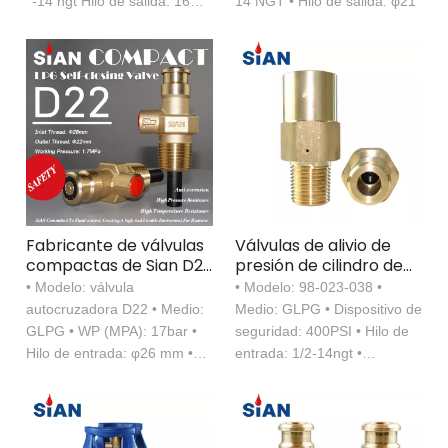
''-14 ngt Hilo de salida: 16
14 NGT • Hilo de salida: φ21
propano
mm
Fabricante de válvulas
Válvulas de alivio de
compactas de Sian D22
presión de cilindro de
Cilindro de gas de GLP
gas de Sian GLPG
• Modelo: válvula
• Modelo: 98-023-038 •
de cierre autónomo de
autocruzadora D22 • Medio:
Medio: GLPG • Dispositivo de
22 mm Válvulas de 22
GLPG • WP (MPA): 17bar •
seguridad: 400PSI • Hilo de
mm
Hilo de entrada: φ26 mm •
entrada: 1/2-14ngt •
Hilo de salida: φ22 mm
Diámetro nominal: φ10 mm