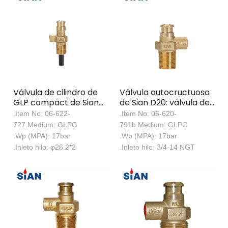
Válvula de cilindro de
Válvula autocructuosa
GLP compact de Sian
de Sian D20: válvula de
D22-Control de gases
Cilindro de GLP de shut
.Item No: 06-622-
.Item No: 06-620-
de ahorro de espacio,
auto-shut segura y
727.Medium: GLPG
791b.Medium: GLPG
seguro y eficiente
eficiente
.Wp (MPA): 17bar
.Wp (MPA): 17bar
.Inleto hilo: φ26.2*2
.Inleto hilo: 3/4-14 NGT