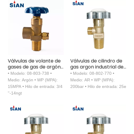
Válvulas de volante de
Válvulas de cilindro de
gases de gas de argón
gas argon industrial de
industrial tipo
seguridad industrial
• Modelo: 08-803-738 •
• Modelo: 08-802-770 •
diafragma de latón de
Medio: Argón • WP (MPA):
Medio: AR • WP (MPA):
latón
15MPA • Hilo de entrada: 3/4
200bar • Hilo de entrada: 25e
''-14ngt