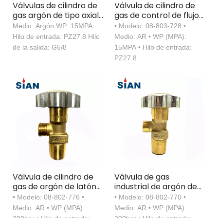
Válvulas de cilindro de
Válvula de cilindro de
gas argón de tipo axial
gas de control de flujo
industrial PX-32A
de aire de argón
Medio: Argón WP: 15MPA
• Modelo: 08-803-728 •
Hilo de entrada: PZ27.8 Hilo
Medio: AR • WP (MPA):
de la salida: G5/8
15MPA • Hilo de entrada:
PZ27.8
Válvula de cilindro de
Válvula de gas
gas de argón de latón
industrial de argón de
con volante
aleación de cobre
• Modelo: 08-802-776 •
• Modelo: 08-802-770 •
Medio: AR • WP (MPA):
Medio: AR • WP (MPA):