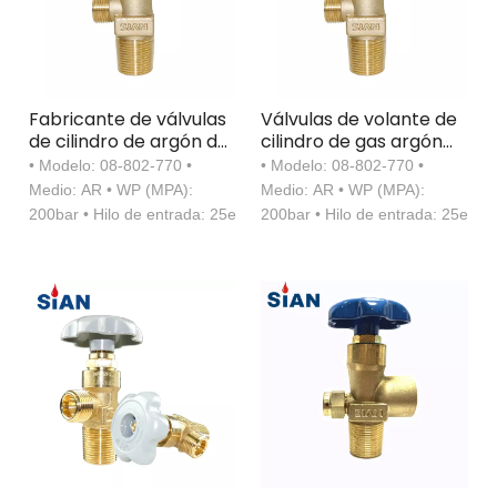
Fabricante de válvulas
Válvulas de volante de
de cilindro de argón de
cilindro de gas argón
gas industrial Sian con
de latón de Sian con
• Modelo: 08-802-770 •
• Modelo: 08-802-770 •
certificación TPED
certificación TPED
Medio: AR • WP (MPA):
Medio: AR • WP (MPA):
200bar • Hilo de entrada: 25e
200bar • Hilo de entrada: 25e