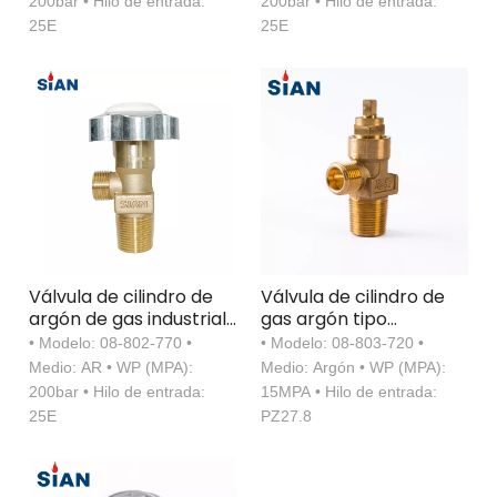
200bar • Hilo de entrada:
200bar • Hilo de entrada:
25E
25E
Válvula de cilindro de
Válvula de cilindro de
argón de gas industrial
gas argón tipo
con certificación TPED
acoplamiento de
• Modelo: 08-802-770 •
• Modelo: 08-803-720 •
Fábrica de válvulas
aleación de cobre
Medio: AR • WP (MPA):
Medio: Argón • WP (MPA):
China Ningbo Fuhua
200bar • Hilo de entrada:
15MPA • Hilo de entrada:
Marca SiAN
25E
PZ27.8