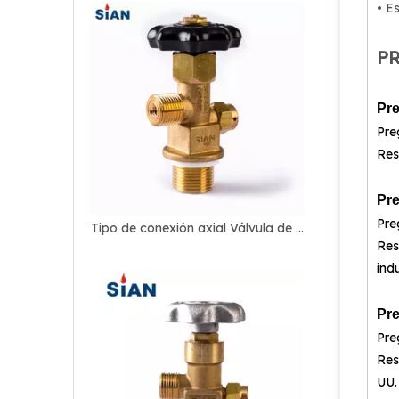
• E
P
Pre
Pre
Res
Pre
Pre
Tipo de conexión axial Válvula de gas industrial Co2 comprimido
Res
ind
Pre
Pre
Res
UU.