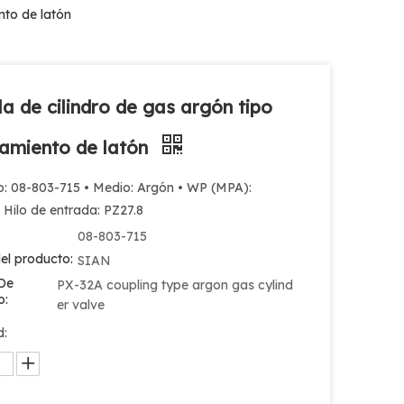
nto de latón
la de cilindro de gas argón tipo
amiento de latón
o: 08-803-715 • Medio: Argón • WP (MPA):
Hilo de entrada: PZ27.8
08-803-715
el producto:
SIAN
De
PX-32A coupling type argon gas cylind
o:
er valve
d: