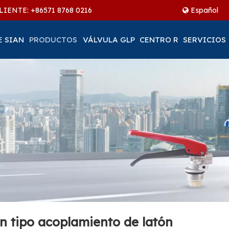
LIENTE: +86
571 8768 0216
Español
E SIAN
PRODUCTOS
VÁLVULA GLP
CENTRO R
SERVICIOS
ón tipo acoplamiento de latón