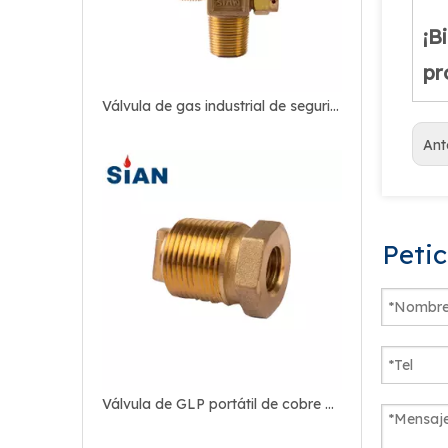
¡B
pr
Válvula de gas industrial de seguridad del regulador de CO2
Ant
Peti
Válvula de GLP portátil de cobre para acampar