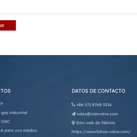
ar
CTOS
DATOS DE CONTACTO
LP

+86
571 8768 0216
 gas industrial
sales@sianvalve.com

e GNC
Sitio web de fábrica:

GA para uso médico
https://www.fuhua-valve.com/