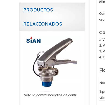
cil
PRODUCTOS
Con
arg
RELACIONADOS
Válvula de extinción de incendios de CO2 de zinc de latón
Ca
1. 
2. 
3. 
4. 
Fi
Nom
Tip
Válvula contra incendios de control de hidrante confiable
cil