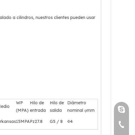
talado a cilindros, nuestros clientes pueden usar
WP
Hilo de
Hilo de
Diámetro
edio
luoquan
(MPA)
entrada
salida
nominal φmm
rkansas
15MPA
Pz27.8
G5 / 8
Φ4
+86 571