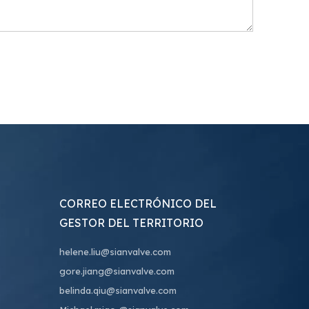
CORREO ELECTRÓNICO DEL
GESTOR DEL TERRITORIO
helene.liu@sianvalve.com
gore.jiang@sianvalve.com
belinda.qiu@sianvalve.com