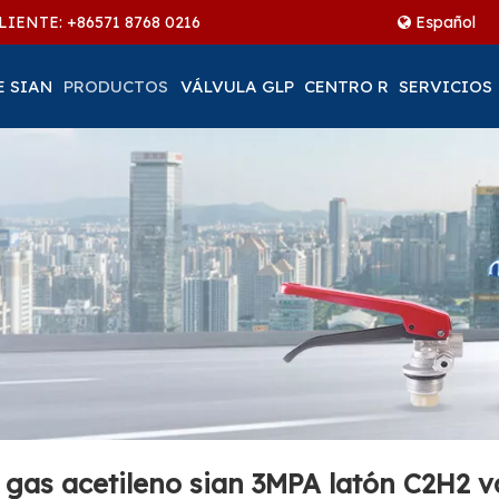
LIENTE: +86
571 8768 0216
Español
E SIAN
PRODUCTOS
VÁLVULA GLP
CENTRO R
SERVICIOS
e gas acetileno sian 3MPA latón C2H2 v