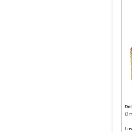
Des
El 
Las