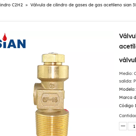
ilindro C2H2
»
Válvula de cilindro de gases de gas acetileno sian 
Válvu
aceti
válvu
Medio: 
salida: 
Modelo:
Marca d
Código 
Cantida