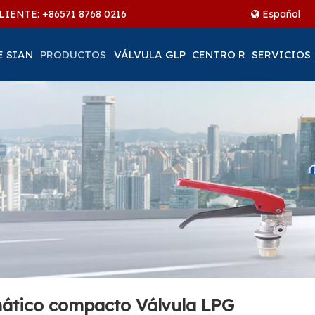
LIENTE: +86
571 8768 0216
Español
E SIAN
PRODUCTOS
VÁLVULA GLP
CENTRO R
SERVICIOS
omático compacto Válvula LPG