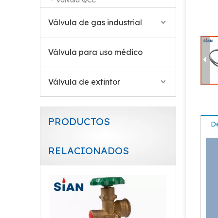
Válvula QCC
Válvula de cilindro de gas nitrógeno de oxígeno tipo aguja
Válvula de gas industrial
Válvula para uso médico
Válvula de extintor
PRODUCTOS
De
RELACIONADOS
Válvula de extinción de incendios segura de CO2