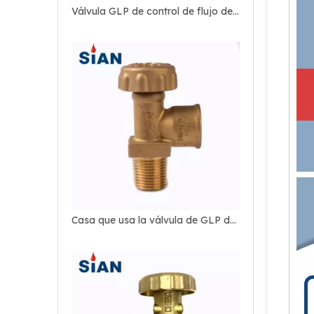
Válvula GLP de control de flujo de aire de cilindro compacto
Casa que usa la válvula de GLP de seguridad del cilindro de gas