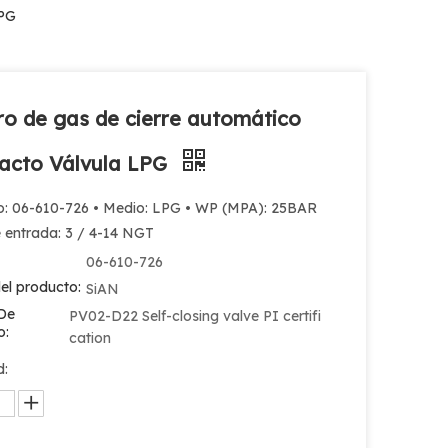
LPG
dro de gas de cierre automático
acto Válvula LPG
o: 06-610-726 • Medio: LPG • WP (MPA): 25BAR
e entrada: 3 / 4-14 NGT
06-610-726
el producto:
SiAN
De
PV02-D22 Self-closing valve PI certifi
o:
cation
d: