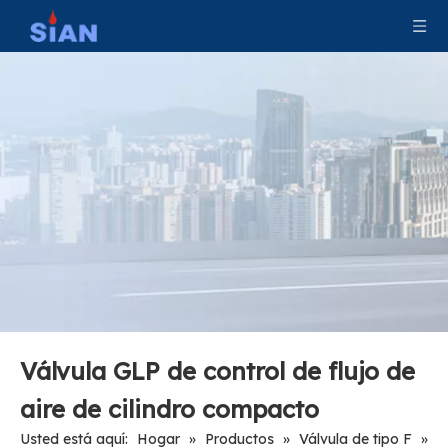
Válvula 870 CGA para uso médico
Aleación de cobre Válvula de cilindro de gas CO2 para marina
Válvula GLP de control de flujo de
aire de cilindro compacto
Usted está aquí:
Hogar
»
Productos
»
Válvula de tipo F
»