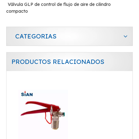
Válvula GLP de control de flujo de aire de cilindro
compacto
CATEGORIAS
PRODUCTOS RELACIONADOS
Fabricante de agua de soda Válvula de CO2 Válvula de botella de aluminio
Válvula de cilindro de gas de control de flujo de aire de argón