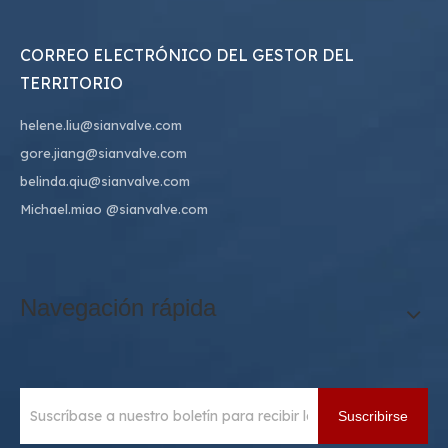
CORREO ELECTRÓNICO DEL GESTOR DEL
TERRITORIO
helene.liu@sianvalve.com
gore.jiang@sianvalve.com
belinda.qiu@sianvalve.com
Michael.miao
@sianvalve.com
Navegación rápida
Suscribirse