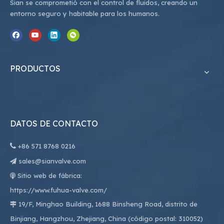
Sian se comprometió con el control de fluidos, creando un
entorno seguro y habitable para los humanos.
PRODUCTOS
DATOS DE CONTACTO

+86
571 8768 0216
sales@sianvalve.com

Sitio web de fábrica:

https://www.fuhua-valve.com/
19/F, Minghao Building, 1688 Binsheng Road, distrito de

Binjiang, Hangzhou, Zhejiang, China (código postal: 310052)