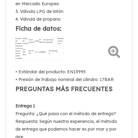
en Mercado Europeo
3. Válvula LPG de latón
4. Válvula de propano
Ficha de datos:
Nombre
Modelo
Diámetro
ID del
WP
Hilo de
Hilo de
del
del
Medio
nominal
Producto
(MPA)
entrada
salida
producto
Producto
φmm
Válvula de
control de
V12-
flujo de
06-610-
W21.8x1.814-
002-
LPG
25BAR
25E
6
aire de
748
lh
(25e)
cilindro
compacto
• Estándar del producto: EN15995
• Presión de trabajo nominal del cilindro: 17BAR
PREGUNTAS MÁS FRECUENTES
Entrega 1
Pregunta: ¿Qué pasa con el método de entrega?
Respuesta: Según nuestra experiencia, el método
de entrega que podemos hacer es por mar y por
aire.