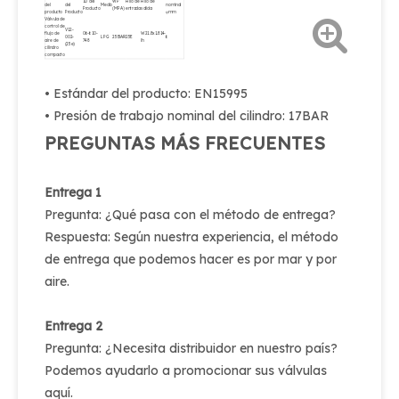
ID del
WP
Hilo de
Hilo de
del
del
Medio
nominal
Producto
(MPA)
entrada
salida
producto
Producto
φmm
Válvula de
control de
V12-
flujo de
06-610-
W21.8x1.814-
002-
LPG
25BAR
25E
6
aire de
748
lh
(25e)
cilindro
compacto
• Estándar del producto: EN15995
• Presión de trabajo nominal del cilindro: 17BAR
PREGUNTAS MÁS FRECUENTES
Entrega 1
Pregunta: ¿Qué pasa con el método de entrega?
Respuesta: Según nuestra experiencia, el método
de entrega que podemos hacer es por mar y por
aire.
Entrega 2
Pregunta: ¿Necesita distribuidor en nuestro país?
Podemos ayudarlo a promocionar sus válvulas
aquí.