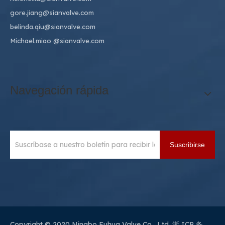
gore.jiang@sianvalve.com
belinda.qiu@sianvalve.com
Michael.miao
@sianvalve.com
Navegación rápida
Suscribirse
Copyright © 2020 Ningbo Fuhua Valve Co., Ltd.
浙 ICP 备