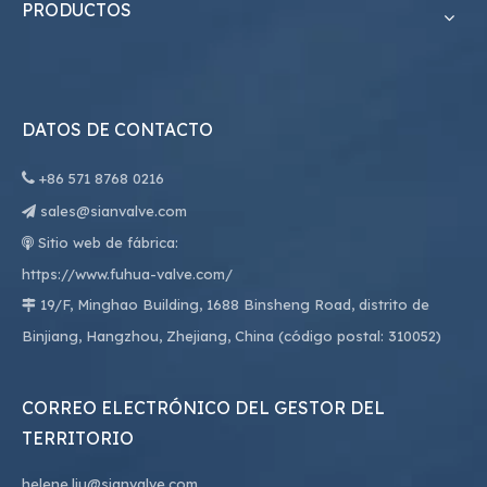
PRODUCTOS
DATOS DE CONTACTO

+86
571 8768 0216
sales@sianvalve.com

Sitio web de fábrica:

https://www.fuhua-valve.com/
19/F, Minghao Building, 1688 Binsheng Road, distrito de

Binjiang, Hangzhou, Zhejiang, China (código postal: 310052)
CORREO ELECTRÓNICO DEL GESTOR DEL
TERRITORIO
helene.liu@sianvalve.com