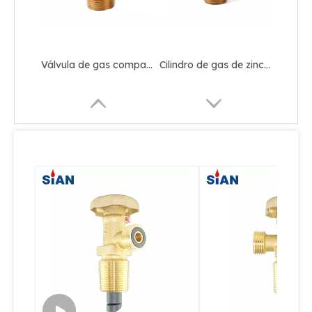
Válvula de gas compacta de Sian Safety LPG D16 para Filipinas
Cilindro de gas de zinc de latón compacto Válvula de GLP
Cilindro de gas de cierre automático compacto Válvula LPG