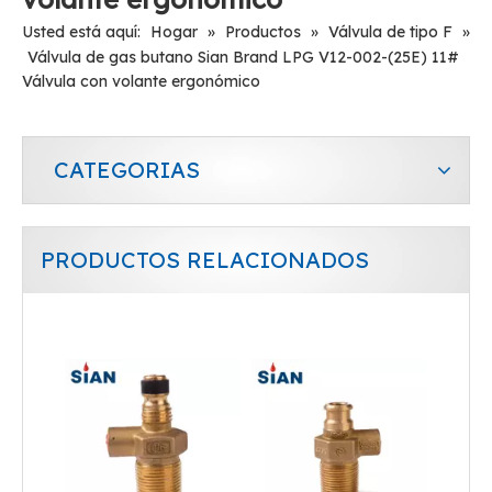
Usted está aquí:
Hogar
»
Productos
»
Válvula de tipo F
»
Válvula de gas butano Sian Brand LPG V12-002-(25E) 11#
Válvula con volante ergonómico
CATEGORIAS
PRODUCTOS RELACIONADOS
Válvula de GLP de seguridad de gas de la aleación de latón
Válvula de GLP de alivio de seguridad de aleación de cobre