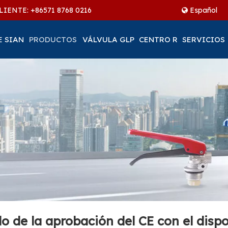
LIENTE: +86
571 8768 0216
Español
E SIAN
PRODUCTOS
VÁLVULA GLP
CENTRO R
SERVICIOS
o de la aprobación del CE con el dispo