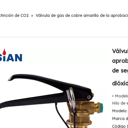
xtinción de CO2
»
Válvula de gas de cobre amarillo de la aprobaci
Válvu
aprob
de se
dióxi
• Modelo
Hilo de 
Modelo:
Marca d
Código 