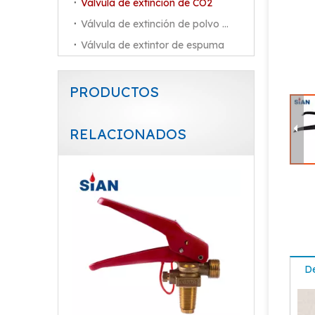
Válvula de extinción de CO2
Válvula de extinción de polvo seco
Válvula de extintor de espuma
PRODUCTOS
RELACIONADOS
Válvula contra incendios de CO2 con control de flujo de aire
De