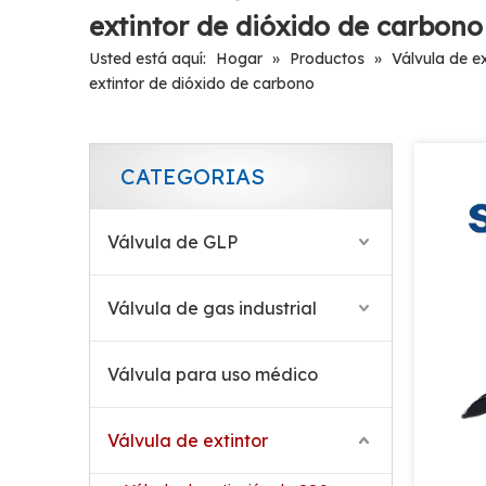
extintor de dióxido de carbono
Válvula confiable de aleación de cobre y latón para extintor de incendios de CO2
Usted está aquí:
Hogar
»
Productos
»
Válvula de e
extintor de dióxido de carbono
CATEGORIAS
Válvula de GLP
Válvula de gas industrial
Válvula para uso médico
Válvula de extinción de incendios de bloque de CO2
Válvula de extintor