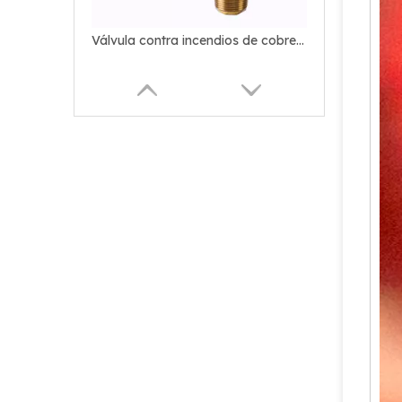
Válvula de extinción de incendios de CO2 de zinc de latón
Válvula contra incendios de CO2 para la industria contra incendios