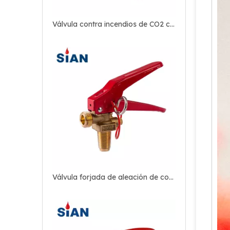
Válvula forjada de aleación de cobre y latón confiable para extintor de incendios de CO2
China Ningbo FUHUA Valve Factory SiAN Marca CE Aprobación CO2 Extintor Válvula