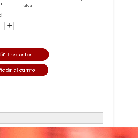
o:
alve
d:
Preguntar
ñadir al carrito