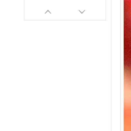
Válvula de extinción de incendios segura de CO2