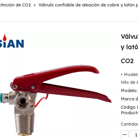
xtinción de CO2
»
Válvula confiable de aleación de cobre y latón 
Válvu
y lat
CO2
• Modelo
Hilo de 
Modelo:
Marca d
Código 
Product
Cantida