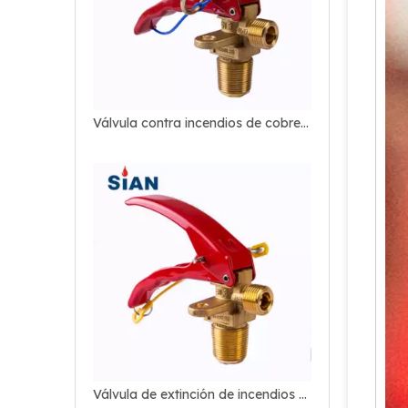
Válvula de extinción de incendios de CO2 de zinc de latón
Válvula contra incendios de CO2 para la industria contra incendios