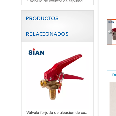
Válvula de extintor de espuma
PRODUCTOS
RELACIONADOS
Válvula forjada de aleación de cobre y latón confiable para extintor de incendios de CO2
De
China Ningbo FUHUA Valve Factory SiAN Marca CE Aprobación CO2 Extintor Válvula