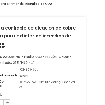
para extintor de incendios de CO2
la confiable de aleación de cobre
ón para extintor de incendios de
: 02-235-761 • Medio: CO2 • Presión: 174bar •
entrada: 25E (M10 × 1)
02-235-761
el producto:
SiAN
De
02-235-761 CO2 fire extinguisher val
o:
ve
d: