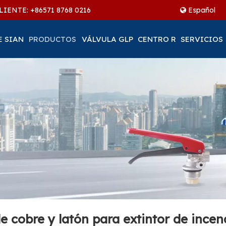
LIENTE: +86
571 8768 0216
Español
E SIAN
PRODUCTOS
VÁLVULA GLP
CENTRO R
SERVICIOS
de cobre y latón para extintor de ince