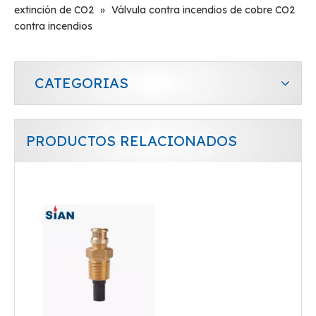
extinción de CO2
»
Válvula contra incendios de cobre CO2
contra incendios
CATEGORIAS
PRODUCTOS RELACIONADOS
Válvula de GLP de apagado automático de cambio de gas