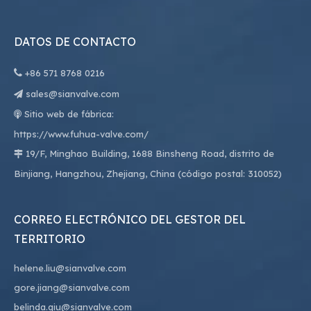
DATOS DE CONTACTO

+86
571 8768 0216
sales@sianvalve.com

Sitio web de fábrica:

https://www.fuhua-valve.com/
19/F, Minghao Building, 1688 Binsheng Road, distrito de

Binjiang, Hangzhou, Zhejiang, China (código postal: 310052)
CORREO ELECTRÓNICO DEL GESTOR DEL
TERRITORIO
helene.liu@sianvalve.com
gore.jiang@sianvalve.com
belinda.qiu@sianvalve.com