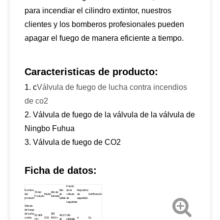
para incendiar el cilindro extintor, nuestros
clientes y los bomberos profesionales pueden
apagar el fuego de manera eficiente a tiempo.
Caracteristicas de producto:
1. c
Válvula de fuego de lucha contra incendios
de co2
2. Válvula de fuego de la válvula de la válvula de
Ningbo Fuhua
3. Válvula de fuego de CO2
Ficha de datos:
Presión
Nombre
Hilo
de la
Dispositivo
ID del
Hilo de
del
Medio
de
válvula
de
Certificación
Producto
entrada
producto
salida
de
seguridad
seguridad
Válvula
de fuego
de lucha
25E
02-248-
W21.7-
192-
contra
CO2
(M10 ×
sí
Ce
757
14
222BAR