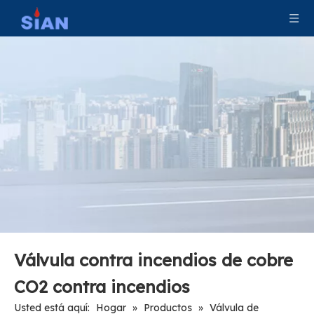
Válvulas de cilindro de gas de CO2 de alta presión
Válvulas de cilindro de gas de control de seguridad de Co2
Válvulas de cilindro de gas Co2 tipo conexión axial
Válvula de GLP industrial reductora de presión OEM/ODM
Válvula contra incendios de cobre
CO2 contra incendios
Usted está aquí:
Hogar
»
Productos
»
Válvula de