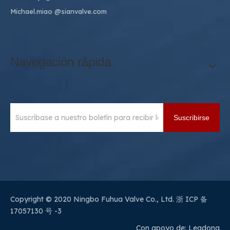
Michael.miao
@sianvalve.com
Navegación rápida
Suscribirse
Copyright © 2020 Ningbo Fuhua Valve Co., Ltd.
浙 ICP 备
17057130 号 -3
Con apoyo de:
Leadong