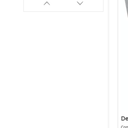
De
Con