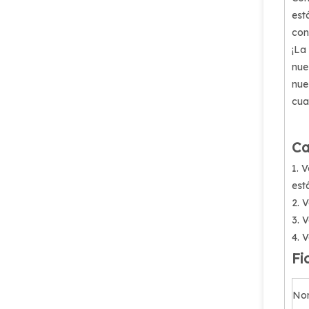
est
con
¡La
nue
nue
cua
Ca
1. 
est
2. 
3. 
4. 
Fi
Nom