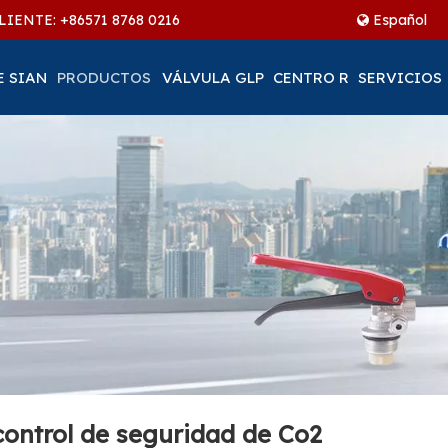
LIENTE: +86
571 8768 0216
Español
E SIAN
PRODUCTOS
VÁLVULA GLP
CENTRO R
SERVICIOS
 control de seguridad de Co2