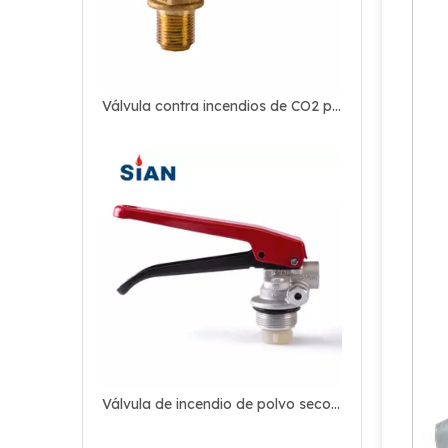
Válvula contra incendios de CO2 para la industria contra incendios
Válvula de incendio de polvo seco portátil sin bola de protección