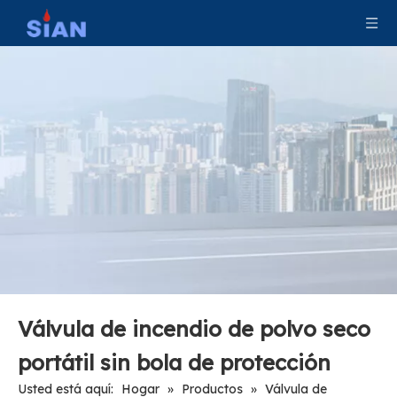
Sian Brad M45*1.5 (M16*1.5) Válvula de extintor de fuego de polvo seco de latón ABC
Válvula de aleación de aluminio para extintor de polvo seco con certificación CE de la mejor venta
Válvula de seguridad contra incendios de aleación de latón Válvula de extintor de polvo seco
Válvula forjada de aleación de aluminio para extintor de polvo seco
Válvula de incendio de polvo seco
portátil sin bola de protección
Usted está aquí:
Hogar
»
Productos
»
Válvula de