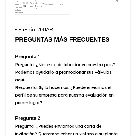
M30 ×
polvo
01-137-
Polvo
1.5
M16 ×
seco
22-26bar
sí
Ce
761
seco
(M16 ×
1.5
portátil sin
1.5)
bola de
protección
• Presión: 20BAR
PREGUNTAS MÁS FRECUENTES
Pregunta 1
Pregunta: ¿Necesita distribuidor en nuestro país?
Podemos ayudarlo a promocionar sus válvulas
aquí.
Respuesta: Sí, lo hacemos. ¿Puede enviarnos el
perfil de su empresa para nuestra evaluación en
primer lugar?
Pregunta 2
Pregunta: ¿Puedes enviarnos una carta de
invitación? Queremos echar un vistazo a su planta