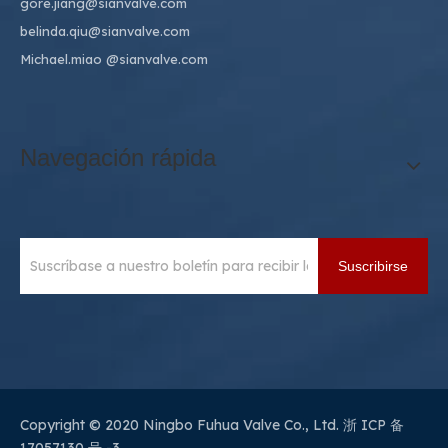
gore.jiang@sianvalve.com
belinda.qiu@sianvalve.com
Michael.miao
@sianvalve.com
Navegación rápida
Suscribirse
Copyright © 2020 Ningbo Fuhua Valve Co., Ltd.
浙 ICP 备