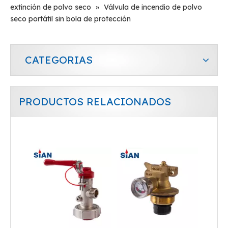
extinción de polvo seco
»
Válvula de incendio de polvo
seco portátil sin bola de protección
CATEGORIAS
PRODUCTOS RELACIONADOS
Extintor de polvo seco de alta calidad, válvula de cobre latón de 20bar con dispositivo de seguridad
Válvula forjada de aleación de latón de buena calidad para extintor de polvo seco