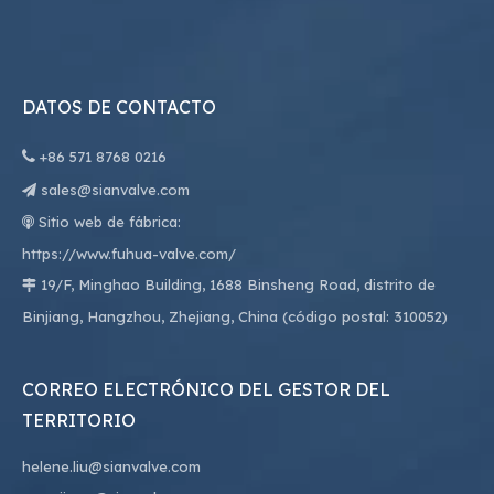
DATOS DE CONTACTO

+86
571 8768 0216
sales@sianvalve.com

Sitio web de fábrica:

https://www.fuhua-valve.com/
19/F, Minghao Building, 1688 Binsheng Road, distrito de

Binjiang, Hangzhou, Zhejiang, China (código postal: 310052)
CORREO ELECTRÓNICO DEL GESTOR DEL
TERRITORIO
helene.liu@sianvalve.com