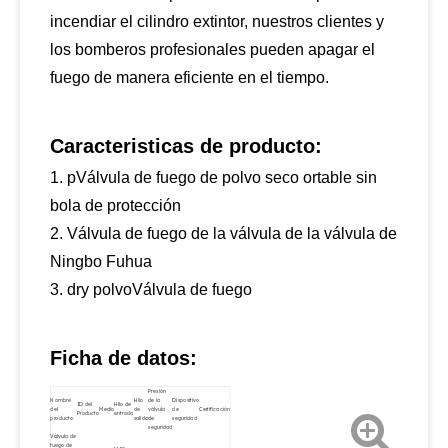
incendiar el cilindro extintor, nuestros clientes y
los bomberos profesionales pueden apagar el
fuego de manera eficiente en el tiempo.
Caracteristicas de producto:
1. p
Válvula de fuego de polvo seco ortable sin
bola de protección
2. Válvula de fuego de la válvula de la válvula de
Ningbo Fuhua
3. d
ry polvo
Válvula de fuego
Ficha de datos:
Presión
Nombre
Hilo
de la
Dispositivo
ID del
Hilo de
del
Medio
de
válvula
de
Certificación
Producto
entrada
producto
salida
de
seguridad
seguridad
Válvula de
fuego de