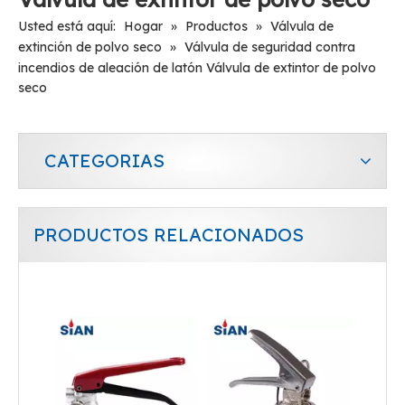
Usted está aquí:
Hogar
»
Productos
»
Válvula de
extinción de polvo seco
»
Válvula de seguridad contra
incendios de aleación de latón Válvula de extintor de polvo
seco
CATEGORIAS
PRODUCTOS RELACIONADOS
Válvula de aleación de aluminio de alta calidad Válvula de extintor de polvo seco
Válvula de aleación de latón de válvula segura contra incendios para extintor de incendios de polvo seco