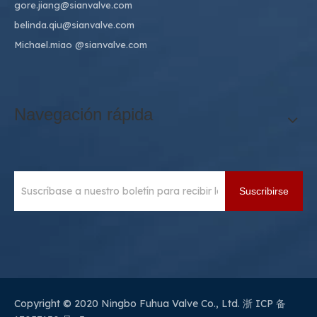
gore.jiang@sianvalve.com
belinda.qiu@sianvalve.com
Michael.miao
@sianvalve.com
Navegación rápida
Suscribirse
Copyright © 2020 Ningbo Fuhua Valve Co., Ltd.
浙 ICP 备