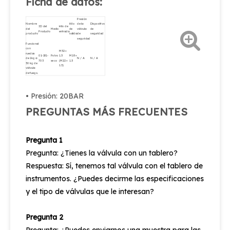
Ficha de datos:
Presión
Nombre
Hilo
de la
Dispositivo
ID del
Hilo de
del
Medio
de
válvula
de
Producto
entrada
producto
salida
de
seguridad
seguridad
Funcional
con
M52 ×
ruedas
01-181-
Polvo
1.5
M18 ×
de 1kg a
N / A
N / A
703
seco
(M22 ×
1.5
50 kg de
1.5)
válvula
de fuego.
• Presión: 20BAR
PREGUNTAS MÁS FRECUENTES
Pregunta 1
Pregunta: ¿Tienes la válvula con un tablero?
Respuesta: Sí, tenemos tal válvula con el tablero de
instrumentos. ¿Puedes decirme las especificaciones
y el tipo de válvulas que le interesan?
Pregunta 2