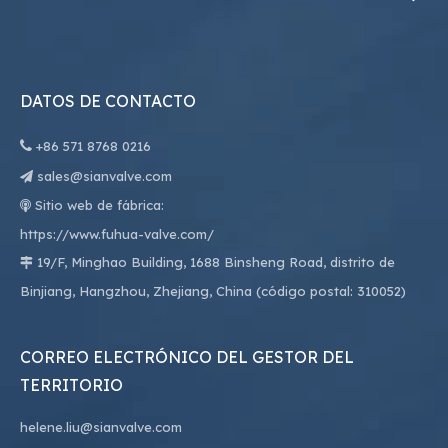
DATOS DE CONTACTO

+86
571 8768 0216
sales@sianvalve.com

Sitio web de fábrica:

https://www.fuhua-valve.com/
19/F, Minghao Building, 1688 Binsheng Road, distrito de

Binjiang, Hangzhou, Zhejiang, China (código postal: 310052)
CORREO ELECTRÓNICO DEL GESTOR DEL
TERRITORIO
helene.liu@sianvalve.com