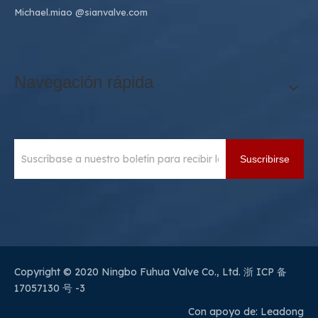
Michael.miao
@sianvalve.com
Navegación rápida
Suscribirse
Copyright © 2020 Ningbo Fuhua Valve Co., Ltd.
浙 ICP 备
17057130 号 -3
Con apoyo de:
Leadong