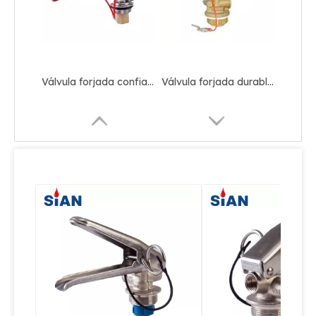
Válvula de extintor de incendios China Ningbo FUHUA fábrica de válvulas válvula forjada de aleación de cobre/latón para extintor de incendios de polvo seco
Válvula de incendio de polvo seco portátil sin bola de protección
Válvula de extintor de polvo seco portátil de latón
Válvula forjada de aleación de cobre y latón confiable para extintor de incendios de CO2