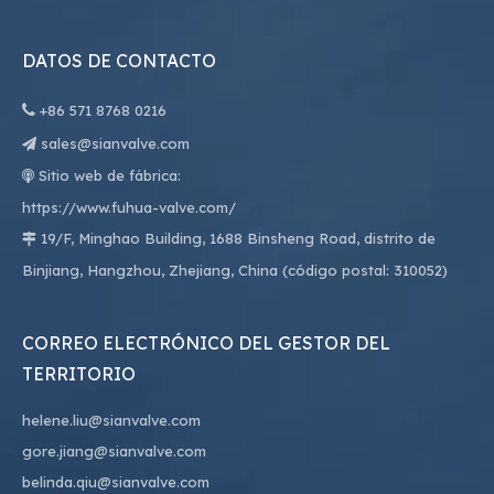
DATOS DE CONTACTO

+86
571 8768 0216
sales@sianvalve.com

Sitio web de fábrica:

https://www.fuhua-valve.com/
19/F, Minghao Building, 1688 Binsheng Road, distrito de

Binjiang, Hangzhou, Zhejiang, China (código postal: 310052)
CORREO ELECTRÓNICO DEL GESTOR DEL
TERRITORIO
helene.liu@sianvalve.com
gore.jiang@sianvalve.com
belinda.qiu@sianvalve.com