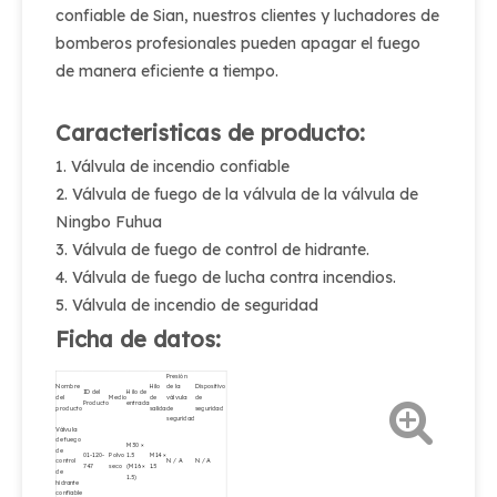
confiable de Sian, nuestros clientes y luchadores de
bomberos profesionales pueden apagar el fuego
de manera eficiente a tiempo.
Caracteristicas de producto:
1. Válvula de incendio confiable
2. Válvula de fuego de la válvula de la válvula de
Ningbo Fuhua
3. Válvula de fuego de control de hidrante.
4. Válvula de fuego de lucha contra incendios.
5. Válvula de incendio de seguridad
Ficha de datos:
Presión
Nombre
Hilo
de la
Dispositivo
ID del
Hilo de
del
Medio
de
válvula
de
Producto
entrada
producto
salida
de
seguridad
seguridad
Válvula
de fuego
M30 ×
de
01-120-
Polvo
1.5
M14 ×
control
N / A
N / A
747
seco
(M16 ×
1.5
de
1.5)
hidrante
confiable