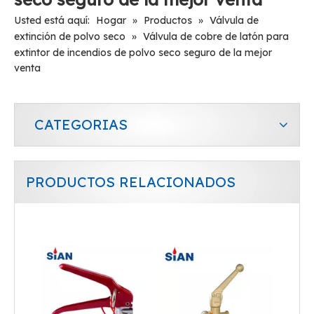
Usted está aquí:
Hogar
»
Productos
»
Válvula de
extinción de polvo seco
»
Válvula de cobre de latón para
extintor de incendios de polvo seco seguro de la mejor
venta
CATEGORIAS
PRODUCTOS RELACIONADOS
Válvula forjada confiable de aleación de latón/cobre para extintor de incendios de polvo seco
Válvula forjada durable confiable del extintor de incendios del polvo seco de la carretilla de la válvula de la aleación de cobre de cobre amarillo