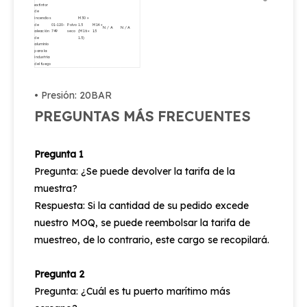
extintor
de
incendios
M30 ×
de
01-120-
Polvo
1.5
M14 ×
N / A
N / A
aleación
749
seco
(M16 ×
1.5
de
1.5)
aluminio
para la
industria
del fuego
• Presión: 20BAR
PREGUNTAS MÁS FRECUENTES
Pregunta 1
Pregunta: ¿Se puede devolver la tarifa de la
muestra?
Respuesta: Si la cantidad de su pedido excede
nuestro MOQ, se puede reembolsar la tarifa de
muestreo, de lo contrario, este cargo se recopilará.
Pregunta 2
Pregunta: ¿Cuál es tu puerto marítimo más