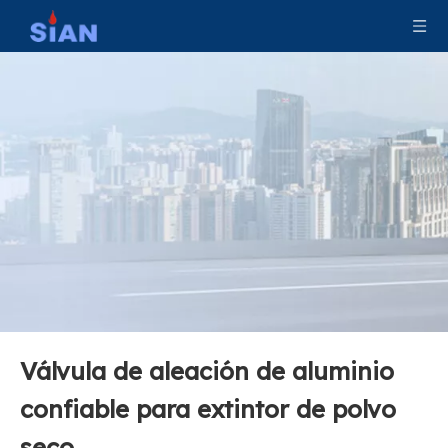
Válvula de extintor de incendios de polvo seco fabricada en China
Válvula duradera confiable de aleación de latón/cobre para extintor de incendios de polvo seco
Válvula de aleación de aluminio
Válvula forjada confiable de aleación de latón/cobre para extintor de incendios de polvo seco
Válvula forjada durable confiable del extintor de incendios del polvo seco de la carretilla de la válvula de la aleación de cobre de cobre amarillo
confiable para extintor de polvo
seco