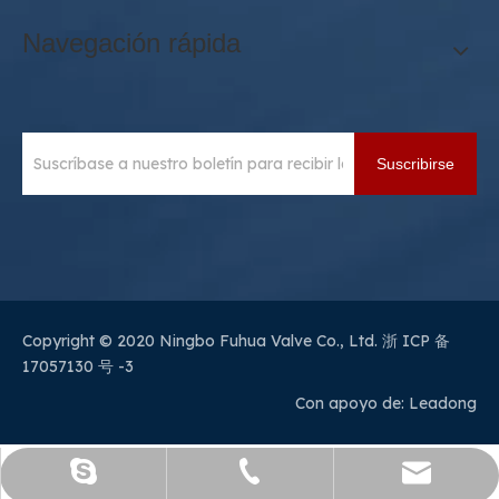
Navegación rápida
Suscribirse
Copyright © 2020 Ningbo Fuhua Valve Co., Ltd.
浙 ICP 备
17057130 号 -3
Con apoyo de:
Leadong
sales@sianvalve.com
+86 571 8768 0216
luoquanxi