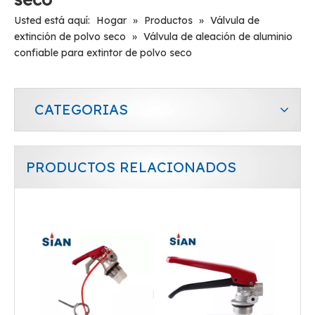
Usted está aquí:
Hogar
»
Productos
»
Válvula de
extinción de polvo seco
»
Válvula de aleación de aluminio
confiable para extintor de polvo seco
CATEGORIAS
PRODUCTOS RELACIONADOS
Válvula de extintor de incendios China Ningbo FUHUA fábrica de válvulas válvula forjada de aleación de cobre/latón para extintor de incendios de polvo seco
Válvula de incendio de polvo seco portátil sin bola de protección