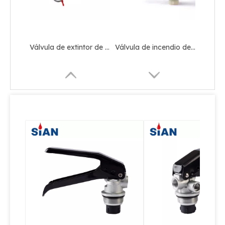
Válvula de extintor de polvo seco portátil de latón
Válvula forjada de aleación de cobre y latón confiable para extintor de incendios de CO2
China Ningbo FUHUA Valve Factory SiAN Marca CE Aprobación CO2 Extintor Válvula
Válvula contra incendios de cobre CO2 contra incendios