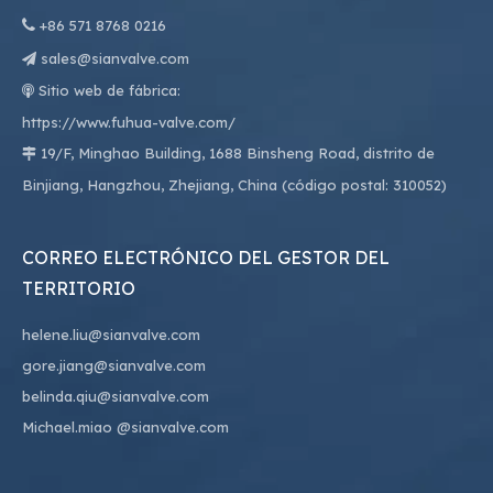

+86
571 8768 0216
sales@sianvalve.com

Sitio web de fábrica:

https://www.fuhua-valve.com/
19/F, Minghao Building, 1688 Binsheng Road, distrito de

Binjiang, Hangzhou, Zhejiang, China (código postal: 310052)
CORREO ELECTRÓNICO DEL GESTOR DEL
TERRITORIO
helene.liu@sianvalve.com
gore.jiang@sianvalve.com
belinda.qiu@sianvalve.com
Michael.miao
@sianvalve.com