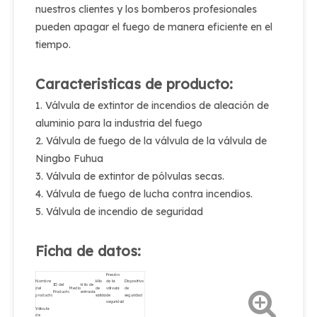
nuestros clientes y los bomberos profesionales
pueden apagar el fuego de manera eficiente en el
tiempo.
Caracteristicas de producto:
1. Válvula de extintor de incendios de aleación de
aluminio para la industria del fuego
2. Válvula de fuego de la válvula de la válvula de
Ningbo Fuhua
3. Válvula de extintor de pólvulas secas.
4. Válvula de fuego de lucha contra incendios.
5. Válvula de incendio de seguridad
Ficha de datos:
Presión
Nombre
Hilo
de la
Dispositivo
ID del
Hilo de
del
Medio
de
válvula
de
Producto
entrada
producto
salida
de
seguridad
seguridad
Válvula
de