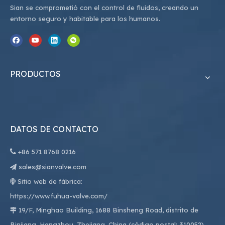
Sian se comprometió con el control de fluidos, creando un
entorno seguro y habitable para los humanos.
PRODUCTOS
DATOS DE CONTACTO

+86
571 8768 0216
sales@sianvalve.com

Sitio web de fábrica:

https://www.fuhua-valve.com/
19/F, Minghao Building, 1688 Binsheng Road, distrito de

Binjiang, Hangzhou, Zhejiang, China (código postal: 310052)