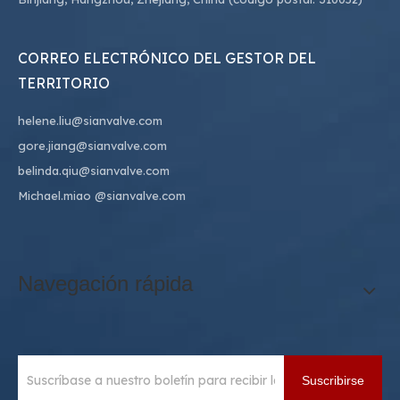
CORREO ELECTRÓNICO DEL GESTOR DEL
TERRITORIO
helene.liu@sianvalve.com
gore.jiang@sianvalve.com
belinda.qiu@sianvalve.com
Michael.miao
@sianvalve.com
Navegación rápida
Suscribirse