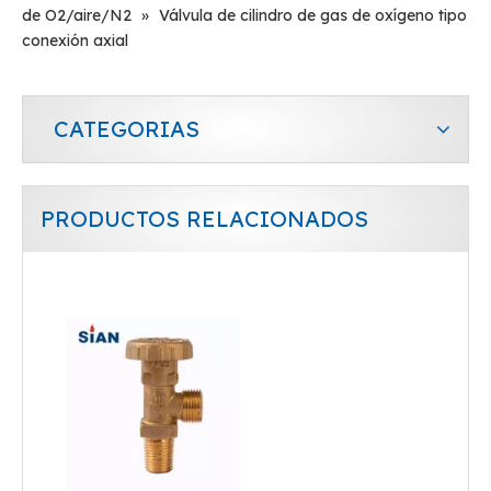
de O2/aire/N2
»
Válvula de cilindro de gas de oxígeno tipo
conexión axial
CATEGORIAS
PRODUCTOS RELACIONADOS
Válvulas de control de cilindro de GLP de seguridad Sian D35
Válvula GLP de control de flujo de aire de cilindro compacto