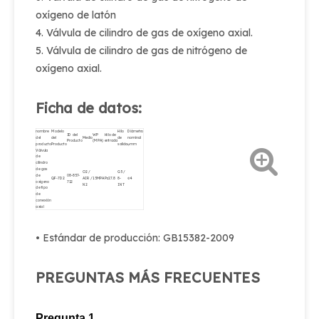
oxígeno de latón
4. Válvula de cilindro de gas de oxígeno axial.
5. Válvula de cilindro de gas de nitrógeno de
oxígeno axial.
Ficha de datos:
nombre
Modelo
Hilo
Diámetro
ID del
WP
Hilo de
del
del
Medio
de
nominal
Producto
(MPA)
entrada
producto
Producto
salida
φmm
Válvula
de
cilindro
de gas
O2 /
G5 /
de
08-857-
QF-7D2
AIR /
15MPA
Pz27.8
8-
Φ4
oxígeno
712
N2
INT
de tipo
de
conexión
axial
• Estándar de producción: GB15382-2009
PREGUNTAS MÁS FRECUENTES
Pregunta 1