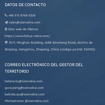
DATOS DE CONTACTO

+86
571 8768 0216
sales@sianvalve.com

Sitio web de fábrica:

https://www.fuhua-valve.com/
19/F, Minghao Building, 1688 Binsheng Road, distrito de

Binjiang, Hangzhou, Zhejiang, China (código postal: 310052)
CORREO ELECTRÓNICO DEL GESTOR DEL
TERRITORIO
helene.liu@sianvalve.com
gore.jiang@sianvalve.com
belinda.qiu@sianvalve.com
Michael.miao
@sianvalve.com