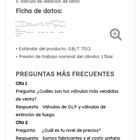
3. Válvula de aleación de latón
Ficha de datos:
Nominal
Producto
Modelo
Salida
Dispositivo
Producto
WP
Entrada
del
Medio
Hilo
de
IDENTIFICACIÓN
（MPA）
Hilo
Diámetro
Nombre
Producto
seguridad
φmm
GLP de
cambio
YSF-15-
06-610-776
LPG
25 bar
25e
Φ28.5
4
375PSI
de aguja
00
Válvula
• Estándar del producto: GB/T 7512
• Presión de trabajo nominal del cilindro: 17bar
PREGUNTAS MÁS FRECUENTES
Cita 1
Pregunta: ¿Cuáles son tus válvulas más vendidas
de venta?
Respuesta: Válvulas de GLP y válvulas de
extinción de fuego.
Cita 2
Pregunta: ¿Cuál es tu nivel de precios?
Respuesta: Somos fabricantes y el costo unitario