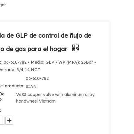
gar
la de GLP de control de flujo de
dro de gas para el hogar
o: 06-610-782 • Medio: GLP • WP (MPA): 25Bar •
 entrada: 3/4-14 NGT
06-610-782
el producto:
SIAN
De
V6S3 copper valve with aluminum alloy
o:
handwheel Vietnam
d: