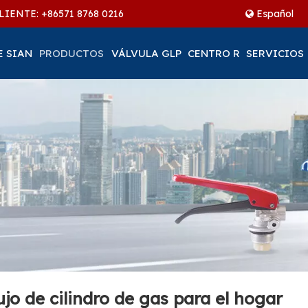
LIENTE: +86
571 8768 0216
Español
E SIAN
PRODUCTOS
VÁLVULA GLP
CENTRO R
SERVICIOS
ujo de cilindro de gas para el hogar