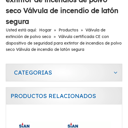
seco Válvula de incendio de latón
Válvula de extintor de fuego de polvo de latón de Sian Safety
Válvula de cobre de latón para extintor de incendios de polvo seco seguro de la mejor venta
segura
Usted está aquí:
Hogar
»
Productos
»
Válvula de
extinción de polvo seco
»
Válvula certificada CE con
dispositivo de seguridad para extintor de incendios de polvo
seco Válvula de incendio de latón segura
CATEGORIAS
PRODUCTOS RELACIONADOS
Válvula confiable de aleación de cobre y latón para extintor de polvo seco
Válvula de aleación de aluminio confiable para extintor de polvo seco