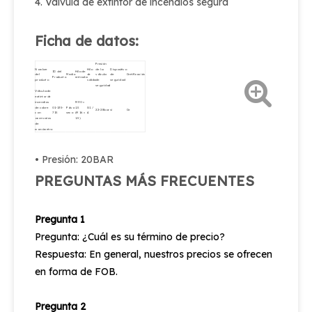
4. Válvula de extintor de incendios segura
Ficha de datos:
Presión
Nombre
Hilo
de la
Dispositivo
ID del
Hilo de
del
Medio
de
válvula
de
Certificación
Producto
entrada
producto
salida
de
seguridad
seguridad
Válvula de
extintor de
incendios
M30 ×
de cobre
01-135-
Polvo
1.5
G1 /
22-28bar
sí
Ce
con
715
seco
(M16 ×
4
accesorios
1.5)
de
manómetro
• Presión: 20BAR
PREGUNTAS MÁS FRECUENTES
Pregunta 1
Pregunta: ¿Cuál es su término de precio?
Respuesta: En general, nuestros precios se ofrecen
en forma de FOB.
Pregunta 2