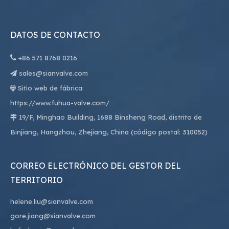
DATOS DE CONTACTO

+86
571 8768 0216
sales@sianvalve.com

Sitio web de fábrica:

https://www.fuhua-valve.com/
19/F, Minghao Building, 1688 Binsheng Road, distrito de

Binjiang, Hangzhou, Zhejiang, China (código postal: 310052)
CORREO ELECTRÓNICO DEL GESTOR DEL
TERRITORIO
helene.liu@sianvalve.com
gore.jiang@sianvalve.com