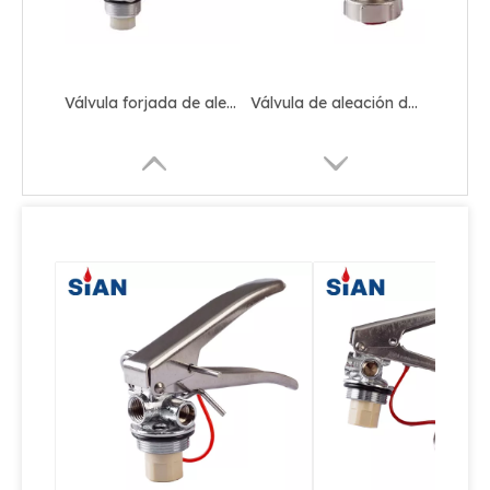
Válvula forjada de aleación de cobre y latón de buena calidad para extintor de polvo seco
Válvula certificada CE con dispositivo de seguridad para extintor de incendios de polvo seco Válvula de incendio de latón segura
Válvula de aleación de aluminio de alta calidad para extintor de polvo seco fabricado en China
Válvula de seguridad contra incendios Válvula de aleación de cobre y latón para extintor de polvo seco