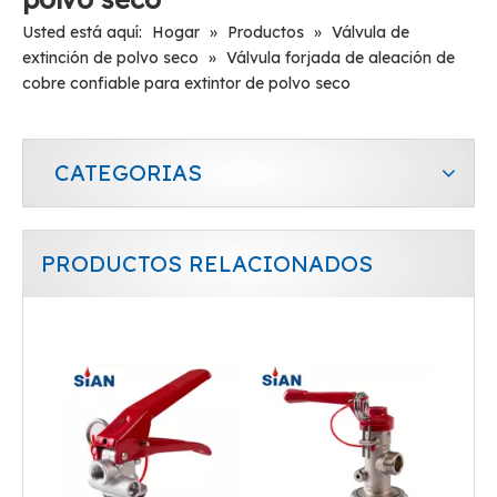
Usted está aquí:
Hogar
»
Productos
»
Válvula de
extinción de polvo seco
»
Válvula forjada de aleación de
cobre confiable para extintor de polvo seco
CATEGORIAS
PRODUCTOS RELACIONADOS
Válvula forjada de aleación de aluminio marca SiAN con dispositivo de seguridad para extintor de polvo seco
Válvula de aleación de cobre y latón marca SiAN de buena calidad para extintor de polvo seco