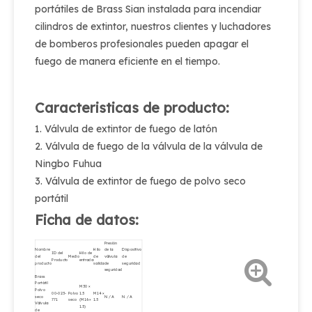
portátiles de Brass Sian instalada para incendiar
cilindros de extintor, nuestros clientes y luchadores
de bomberos profesionales pueden apagar el
fuego de manera eficiente en el tiempo.
Caracteristicas de producto:
1. Válvula de extintor de fuego de latón
2. Válvula de fuego de la válvula de la válvula de
Ningbo Fuhua
3. Válvula de extintor de fuego de polvo seco
portátil
Ficha de datos:
Presión
Nombre
Hilo
de la
Dispositivo
ID del
Hilo de
del
Medio
de
válvula
de
Producto
entrada
producto
salida
de
seguridad
seguridad
Brass
Portátil
M30 ×
Polvo
00-023-
Polvo
1.5
M14 ×
seco
N / A
N / A
771
seco
(M16 ×
1.5
Válvula
1.5)
de