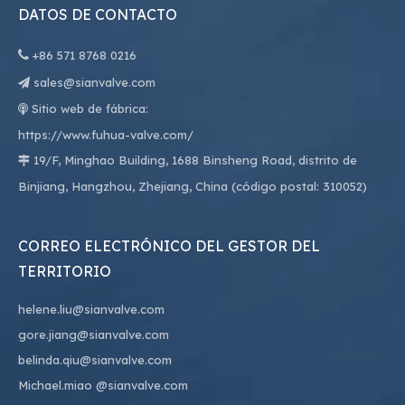
DATOS DE CONTACTO

+86
571 8768 0216
sales@sianvalve.com

Sitio web de fábrica:

https://www.fuhua-valve.com/
19/F, Minghao Building, 1688 Binsheng Road, distrito de

Binjiang, Hangzhou, Zhejiang, China (código postal: 310052)
CORREO ELECTRÓNICO DEL GESTOR DEL
TERRITORIO
helene.liu@sianvalve.com
gore.jiang@sianvalve.com
belinda.qiu@sianvalve.com
Michael.miao
@sianvalve.com