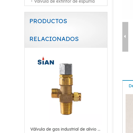
Válvula de extintor de espuma
PRODUCTOS
RELACIONADOS
Válvulas de cilindro de gas de control de seguridad de Co2
De
Válvula de gas industrial de alivio de presión tipo conexión axial