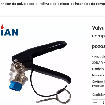
xtinción de polvo seco
»
Válvula de extintor de incendios de com
Válvu
compu
pozo
• Modelo
20BAR • 
Modelo:
Marca d
Código 
Product
Cantida