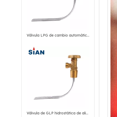
Válvula LPG de cambio automático de control de gas de aleación de cobre
Válvula de GLP hidrostática de alivio seguro