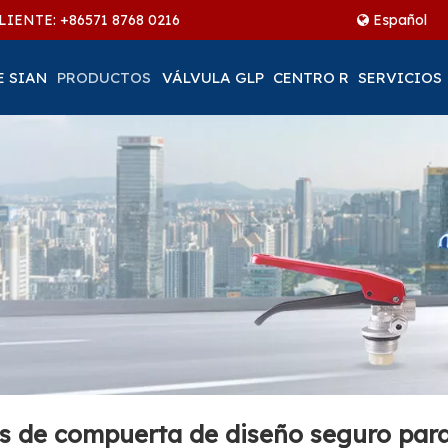
LIENTE: +86
571 8768 0216
Español
E SIAN
PRODUCTOS
VÁLVULA GLP
CENTRO R
SERVICIOS
ios de compuerta de diseño seguro par