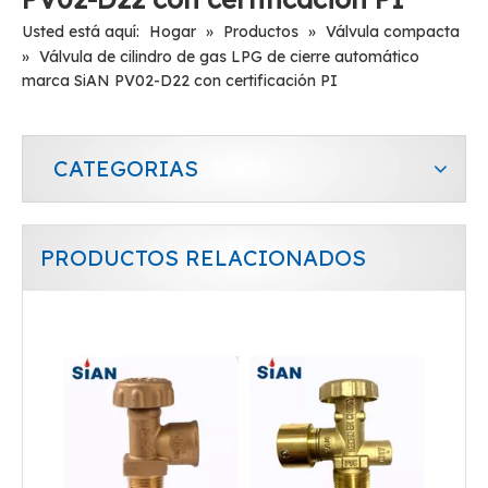
Usted está aquí:
Hogar
»
Productos
»
Válvula compacta
»
Válvula de cilindro de gas LPG de cierre automático
marca SiAN PV02-D22 con certificación PI
CATEGORIAS
PRODUCTOS RELACIONADOS
Casa que usa la válvula de GLP de seguridad del cilindro de gas
Válvula de GLP de seguridad de gas de la aleación de latón