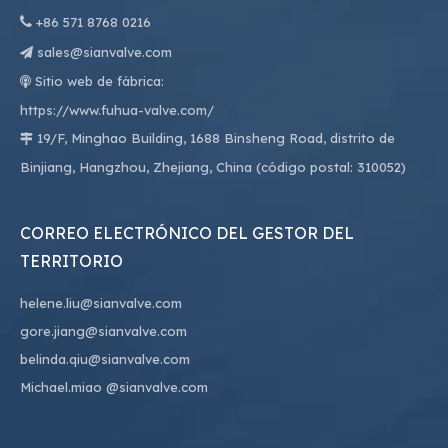

+86
571 8768 0216
sales@sianvalve.com

Sitio web de fábrica:

https://www.fuhua-valve.com/
19/F, Minghao Building, 1688 Binsheng Road, distrito de

Binjiang, Hangzhou, Zhejiang, China (código postal: 310052)
CORREO ELECTRÓNICO DEL GESTOR DEL
TERRITORIO
helene.liu@sianvalve.com
gore.jiang@sianvalve.com
belinda.qiu@sianvalve.com
Michael.miao
@sianvalve.com