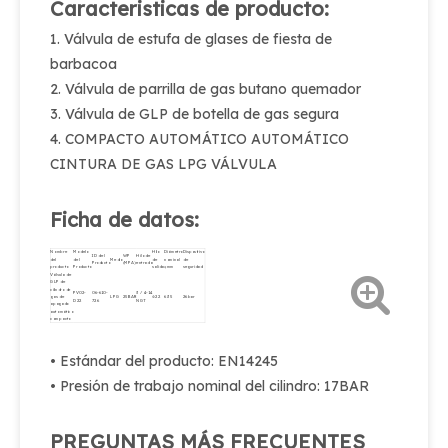
Caracteristicas de producto:
1. Válvula de estufa de glases de fiesta de
barbacoa
2. Válvula de parrilla de gas butano quemador
3. Válvula de GLP de botella de gas segura
4. COMPACTO AUTOMÁTICO AUTOMÁTICO
CINTURA DE GAS LPG VÁLVULA
Ficha de datos:
Nombre
Modelo
Hilo
Diámetro
Dispositivo
ID del
WP
Hilo de
del
del
Medio
de
nominal
de
Producto
(MPA)
entrada
producto
Producto
salida
φmm
seguridad
Válvula de
GLP de
cilindro de
PV02-
06-610-
3 / 4-14
gas de
LPG
25BAR
Φ22
6.35
26bar
D22
726
NGT
apagado
automático
compacto
• Estándar del producto: EN14245
• Presión de trabajo nominal del cilindro: 17BAR
PREGUNTAS MÁS FRECUENTES