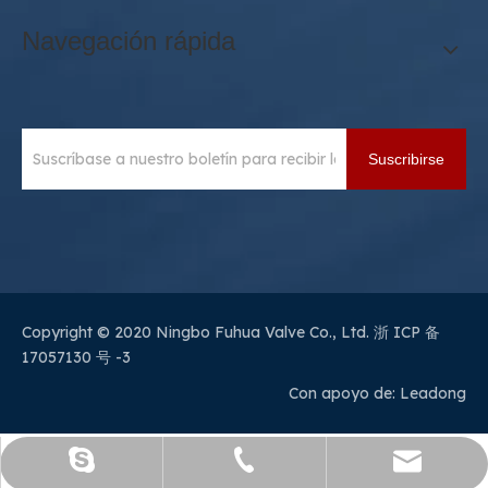
Navegación rápida
Suscribirse
Copyright © 2020 Ningbo Fuhua Valve Co., Ltd.
浙 ICP 备
17057130 号 -3
Con apoyo de:
Leadong
sales@sianvalve.com
+86 571 8768 0216
luoquanxi