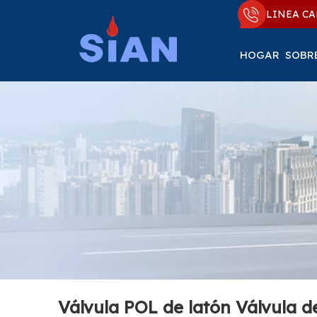
LINEA CA
HOGAR
SOBR
Válvula POL de latón Válvula d