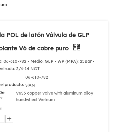
puro
la POL de latón Válvula de GLP
olante V6 de cobre puro
o: 06-610-782 • Medio: GLP • WP (MPA): 25Bar •
 entrada: 3/4-14 NGT
06-610-782
el producto:
SiAN
De
V6S3 copper valve with aluminum alloy
o:
handwheel Vietnam
d: