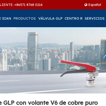
LIENTE: +86
571 8768 0216
Español
E SIAN
PRODUCTOS
VÁLVULA GLP
CENTRO R
SERVICIOS
e GLP con volante V6 de cobre puro