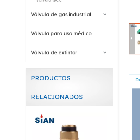
Válvula QCC
Válvula de gas industrial
Válvula para uso médico
Válvula de extintor
PRODUCTOS
De
RELACIONADOS
Válvula de GLP de empuje de llenado rápido de alivio de presión