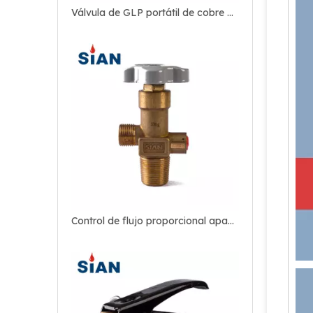
Válvula de GLP portátil de cobre para acampar
Control de flujo proporcional apagado Válvula de cilindro de gas refrigerante industrial