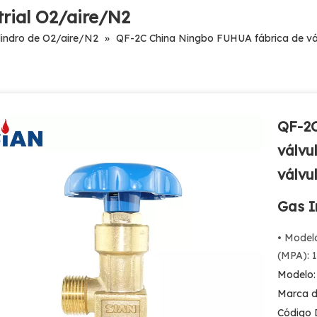
trial O2/aire/N2
ilindro de O2/aire/N2
»
QF-2C China Ningbo FUHUA fábrica de válv
QF-2C
válvu
válvu
Gas I
• Model
(MPA): 1
Modelo:
Marca d
Código 