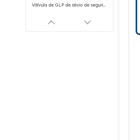
Válvula de GLP de alivio de seguridad confiable con volante
Barbacoa con válvula de GLP de latón de alivio de presión