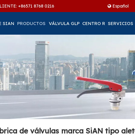
LIENTE: +86
571 8768 0216
Español
E SIAN
PRODUCTOS
VÁLVULA GLP
CENTRO R
SERVICIOS
ica de válvulas marca SiAN tipo aleta