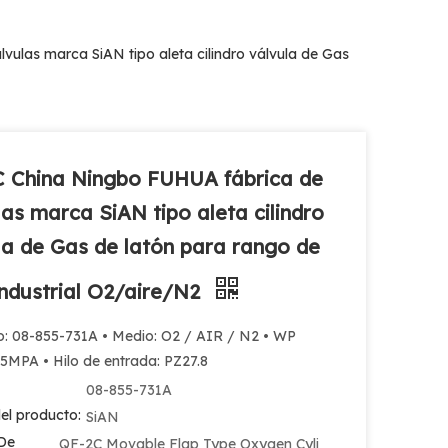
ulas marca SiAN tipo aleta cilindro válvula de Gas
 China Ningbo FUHUA fábrica de
las marca SiAN tipo aleta cilindro
la de Gas de latón para rango de
ndustrial O2/aire/N2
o: 08-855-731A • Medio: O2 / AIR / N2 • WP
5MPA • Hilo de entrada: PZ27.8
08-855-731A
el producto:
SiAN
De
QF-2C Movable Flap Type Oxygen Cyli