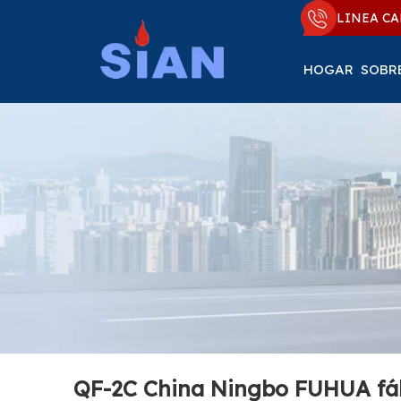
LINEA CA
HOGAR
SOBR
QF-2C China Ningbo FUHUA fábr