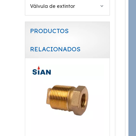
Válvula de extintor
PRODUCTOS
RELACIONADOS
Válvulas de control de cilindro de GLP de seguridad Sian D35