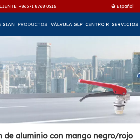
LIENTE: +86
571 8768 0216
Español
E SIAN
PRODUCTOS
VÁLVULA GLP
CENTRO R
SERVICIOS
ón de aluminio con mango negro/rojo