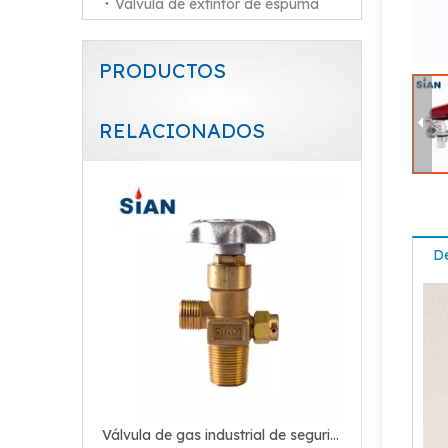
Válvula de extintor de espuma
PRODUCTOS
RELACIONADOS
Válvula de extintor de polvo seco portátil de latón
De
Válvula de gas industrial de seguridad del regulador de CO2