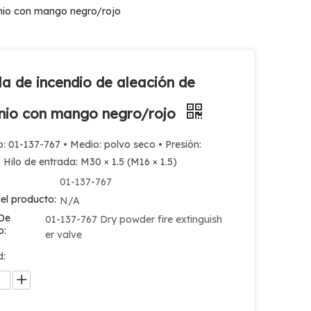
inio con mango negro/rojo
la de incendio de aleación de
nio con mango negro/rojo
: 01-137-767 • Medio: polvo seco • Presión:
Hilo de entrada: M30 × 1.5 (M16 × 1.5)
01-137-767
el producto:
N/A
De
01-137-767 Dry powder fire extinguish
o:
er valve
d: