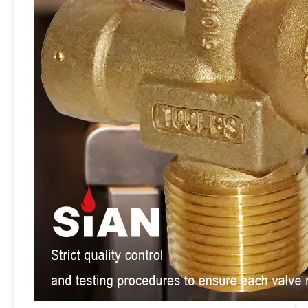
Válvulas de control de cilindro de lpg de latón de Sian SEAND
Sian V6S3 GLPG Cilindro Válvula de polvorán de polválvulas de gas para Vietnam para Vietnam
Válvulas de cilindros de Cilíndrico de Sian Fabricante UL Certificación UL Válvula de tanque Pol Pol para Filipinas para Filipinas
Válvulas de pol Cilindro de GLA de 100 libras de Safe Safety de 100 libras para un tanque de propano de 100 lb