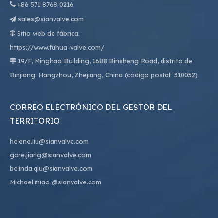

+86
571 8768 0216
sales@sianvalve.com

Sitio web de fábrica:

https://www.fuhua-valve.com/
19/F, Minghao Building, 1688 Binsheng Road, distrito de

Binjiang, Hangzhou, Zhejiang, China (código postal: 310052)
CORREO ELECTRÓNICO DEL GESTOR DEL
TERRITORIO
helene.liu@sianvalve.com
gore.jiang@sianvalve.com
belinda.qiu@sianvalve.com
Michael.miao
@sianvalve.com