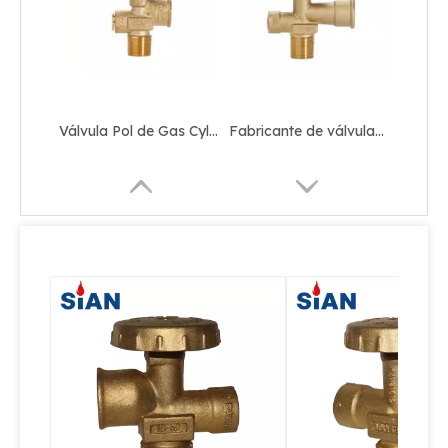
Válvula Pol de Gas Cylven Seguridad de Válvula de Cilindro GLP para México
Fabricante de válvulas de Sian GLP Cylinder Seguridad Pol Válvulas Pol-V6
Sian Valve Fabricante GLP Cylinder Safety Brass Pol Válvulas
Válvula de fase líquida de Sian: válvula de extracción de líquido de GLP de alta seguridad