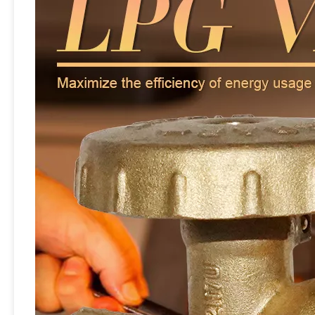
Sian Brass LPG V6S2 Cilindro Válvula de pol Válvula Propano Válvulas de control de gas Fabricante
Válvulas Pol de Pol Cylinder de Sian V6S2 GLPG 25E para Filipinas para Filipinas