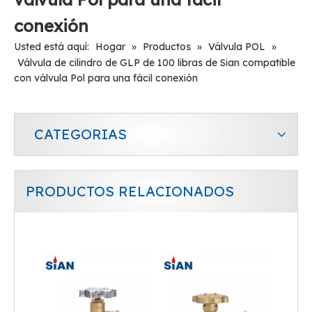
conexión
Usted está aquí:
Hogar
»
Productos
»
Válvula POL
»
Válvula de cilindro de GLP de 100 libras de Sian compatible
con válvula Pol para una fácil conexión
CATEGORIAS
PRODUCTOS RELACIONADOS
Válvula Pol de V6 V6 PLPG Cilindro Cilindro Seguridad Válvula de GLP Pol
Válvula Pol de V6 V6 PLPG Cilindro Cilindro Seguridad Válvula de GLP Pol