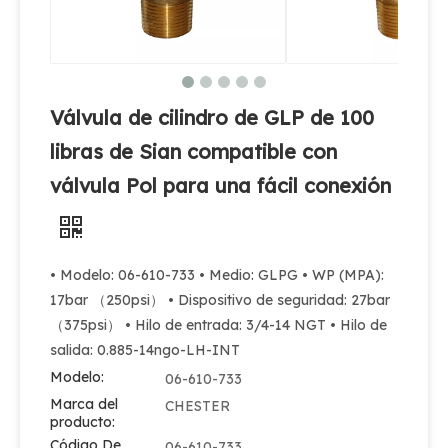
Válvula de cilindro de GLP de 100
libras de Sian compatible con
válvula Pol para una fácil conexión
• Modelo: 06-610-733 • Medio: GLPG • WP (MPA):
Válvula de cilindro de gas GLP de 100 libras MX100 Válvula de GLP Pol para México
SIAN Filipinas Filipinas GAS CILINDRO DE GAS VÁLVUES DE POL V6 VÁLVULA DEL TANQUE DE PROPANO
17bar （250psi） • Dispositivo de seguridad: 27bar
（375psi） • Hilo de entrada: 3/4-14 NGT • Hilo de
salida: 0.885-14ngo-LH-INT
Modelo:
06-610-733
Marca del
CHESTER
producto:
Código De
06-610-733