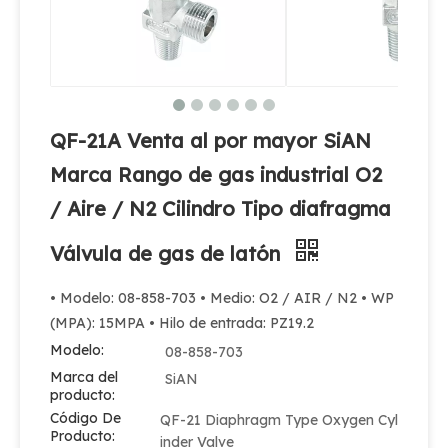
Válvula de oxígeno O2 Válvula de aire N2
Válvula de cilindro de aire N2 O2 acoplada al eje práctica y de alta calidad
QF-21A Venta al por mayor SiAN
Marca Rango de gas industrial O2
/ Aire / N2 Cilindro Tipo diafragma
Válvula de gas de latón
• Modelo: 08-858-703 • Medio: O2 / AIR / N2 • WP
(MPA): 15MPA • Hilo de entrada: PZ19.2
Modelo:
08-858-703
Marca del
SiAN
producto:
Código De
QF-21 Diaphragm Type Oxygen Cyl
Producto:
inder Valve