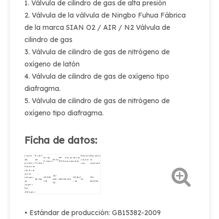
1. Válvula de cilindro de gas de alta presión
2. Válvula de la válvula de Ningbo Fuhua Fábrica
de la marca SIAN O2 / AIR / N2 Válvula de
cilindro de gas
3. Válvula de cilindro de gas de nitrógeno de
oxígeno de latón
4. Válvula de cilindro de gas de oxígeno tipo
diafragma.
5. Válvula de cilindro de gas de nitrógeno de
oxígeno tipo diafragma.
Ficha de datos:
nombre
Modelo
Diámetro
Dispositivo
ID del
WP
Hilo de
Hilo de
del
del
Medio
nominal
de
Producto
(MPA)
entrada
salida
producto
Producto
φmm
seguridad
Válvula de
cilindro de
gas de
O2 /
nitrógeno
08-858-
W21.8x1
19.5-
QF-21A
AIR /
15MPA
Pz19.2
Φ2
de
703
/ 14
22.5MPA
N2
oxígeno
tipo
diafragma
• Estándar de producción: GB15382-2009