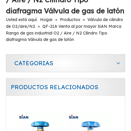
diafragma Válvula de gas de latón
Usted está aquí:
Hogar
»
Productos
»
Válvula de cilindro
de O2/aire/N2
»
QF-21A Venta al por mayor SiAN Marca
Rango de gas industrial O2 / Aire / N2 Cilindro Tipo
diafragma Válvula de gas de latón
CATEGORIAS
PRODUCTOS RELACIONADOS
Fiable QF-2D O2/Air/N2 Cilindro Válvula tipo aguja Válvula de latón
Válvula de gas de latón tipo axial de cilindro O2/aire/N2 de rango de gas industrial de marca SiAN confiable QF-7D2