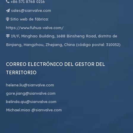

+86
571 8768 0216
sales@sianvalve.com

Sitio web de fábrica:

https://www.fuhua-valve.com/
19/F, Minghao Building, 1688 Binsheng Road, distrito de

Binjiang, Hangzhou, Zhejiang, China (código postal: 310052)
CORREO ELECTRÓNICO DEL GESTOR DEL
TERRITORIO
helene.liu@sianvalve.com
gore.jiang@sianvalve.com
belinda.qiu@sianvalve.com
Michael.miao
@sianvalve.com