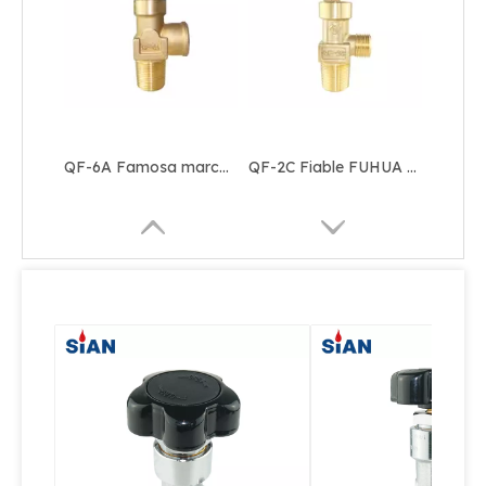
QF-6A Famosa marca SiAN Fábrica de Fuhua Rango de gas industrial O2 / Aire / N2 Cilindro Flapper Tipo Válvula de gas de latón
QF-2C Fiable FUHUA Fábrica Marca SiAN Seguro Rango de gas industrial N2 / O2 / Cilindro de aire Válvula tipo aleta Latón