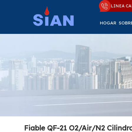
LINEA CA
HOGAR
SOBR
Fiable QF-21 O2/Air/N2 Cilindr