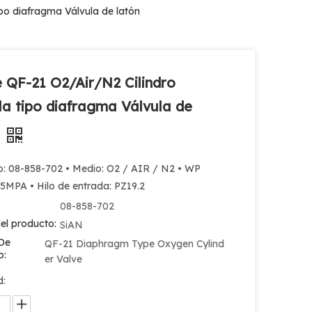
ipo diafragma Válvula de latón
e QF-21 O2/Air/N2 Cilindro
la tipo diafragma Válvula de
n
o: 08-858-702 • Medio: O2 / AIR / N2 • WP
5MPA • Hilo de entrada: PZ19.2
08-858-702
el producto:
SiAN
De
QF-21 Diaphragm Type Oxygen Cylind
o:
er Valve
d: