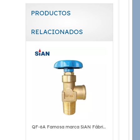
PRODUCTOS
RELACIONADOS
Válvula de gas de latón tipo axial de cilindro O2/aire/N2 de rango de gas industrial de marca SiAN confiable QF-7D2
QF-6A Famosa marca SiAN Fábrica de Fuhua Rango de gas industrial O2 / Aire / N2 Cilindro Flapper Tipo Válvula de gas de latón