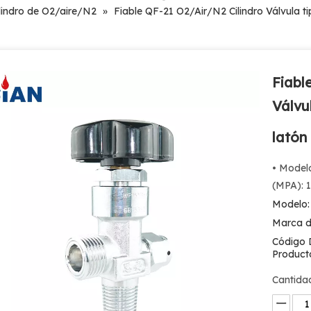
ilindro de O2/aire/N2
»
Fiable QF-21 O2/Air/N2 Cilindro Válvula t
Fiabl
Válvu
lató
• Model
(MPA): 1
Modelo:
Marca d
Código 
Product
Cantida