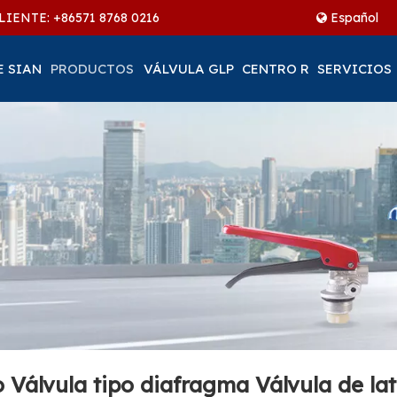
LIENTE: +86
571 8768 0216
Español
E SIAN
PRODUCTOS
VÁLVULA GLP
CENTRO R
SERVICIOS
o Válvula tipo diafragma Válvula de la