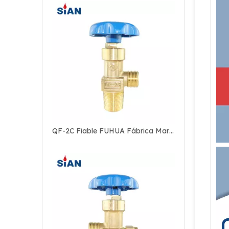
QF-2C Fiable FUHUA Fábrica Marca SiAN Seguro Rango de gas industrial N2 / O2 / Cilindro de aire Válvula tipo aleta Latón