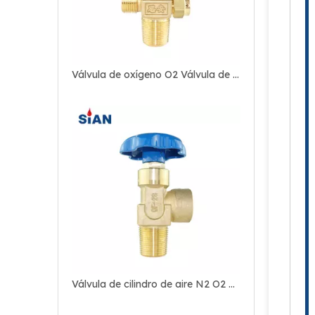
Válvula de oxígeno O2 Válvula de aire N2
Válvula de cilindro de aire N2 O2 acoplada al eje práctica y de alta calidad