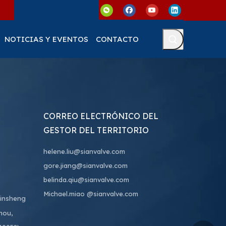
NOTICIAS Y EVENTOS
CONTACTO
CORREO ELECTRÓNICO DEL
GESTOR DEL TERRITORIO
helene.liu@sianvalve.com
gore.jiang@sianvalve.com
belinda.qiu@sianvalve.com
Michael.miao
@sianvalve.com
Binsheng
hou,