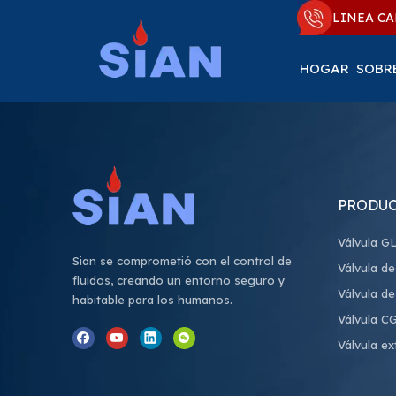
LINEA CA
HOGAR
SOBR
PRODU
Válvula G
Sian se comprometió con el control de
Válvula de
fluidos, creando un entorno seguro y
Válvula d
habitable para los humanos.
Válvula C
Válvula ex