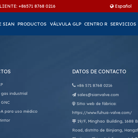
LIENTE: +86
571 8768 0216
Español
E SIAN
PRODUCTOS
VÁLVULA GLP
CENTRO R
SERVICIOS
CTOS
DATOS DE CONTACTO
LP

+86
571 8768 0216
 gas industrial
sales@sianvalve.com

e GNC
Sitio web de fábrica:

GA para uso médico
https://www.fuhua-valve.com/
tintor
19/F, Minghao Building, 1688 

Road, distrito de Binjiang, Hangz