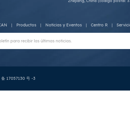
Zhejiang, China (código postal: 
SIAN
Productos
Noticias y Eventos
Centro R
Servic
|
|
|
|
 备 17057130 号 -3